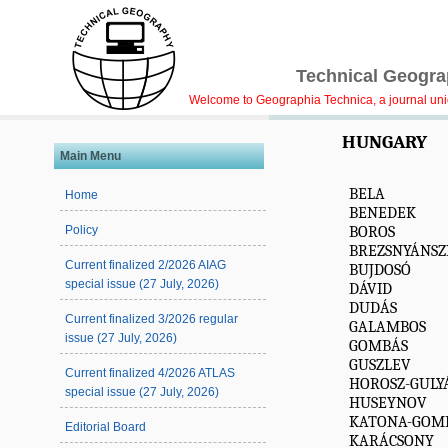
Technical Geograp
Welcome to Geographia Technica, a journal uniqu
HUNGARY
Main Menu
BELA
Home
BENEDEK
BOROS
Policy
BREZSNYÁNSZ
Current finalized 2/2026 AIAG
BUJDOSÓ
special issue (27 July, 2026)
DÁVID
DUDÁS
Current finalized 3/2026 regular
GALAMBOS
issue (27 July, 2026)
GOMBÁS
GUSZLEV
Current finalized 4/2026 ATLAS
HOROSZ-GULY
special issue (27 July, 2026)
HUSEYNOV
KATONA-GOM
Editorial Board
KARÁCSONY