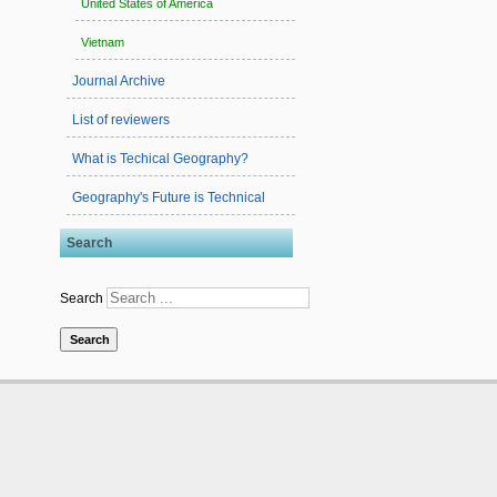
United States of America
Vietnam
Journal Archive
List of reviewers
What is Techical Geography?
Geography's Future is Technical
Search
Search
Search