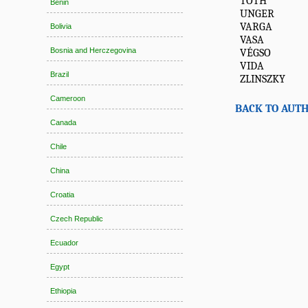
TÓTH
Benin
UNGER
VARGA
Bolivia
VASA
Bosnia and Herczegovina
VÉGSO
VIDA
Brazil
ZLINSZKY
Cameroon
BACK TO AUTH
Canada
Chile
China
Croatia
Czech Republic
Ecuador
Egypt
Ethiopia