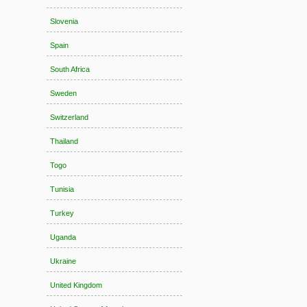
Slovenia
Spain
South Africa
Sweden
Switzerland
Thailand
Togo
Tunisia
Turkey
Uganda
Ukraine
United Kingdom