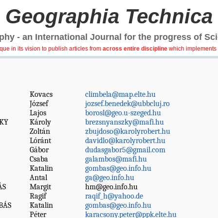
Geographia Technica
hy - an International Journal for the progress of Sc
e in its vision to publish articles from
across entire discipline
which implements 
Kovacs
climbela@map.elte.hu
József
jozsef.benedek@ubbcluj.ro
Lajos
borosl@geo.u-szeged.hu
KY
Károly
brezsnyanszky@mafi.hu
Zoltán
zbujdoso@karolyrobert.hu
Lóránt
davidlo@karolyrobert.hu
Gábor
dudasgabor5@gmail.com
Csaba
galambos@mafi.hu
Katalin
gombas@geo.info.hu
Antal
ga@geo.info.hu
ÁS
Margit
hm@geo.info.hu
Ragif
raqif_h@yahoo.de
BÁS
Katalin
gombas@geo.info.hu
Péter
karacsony.peter@ppk.elte.hu