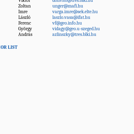
Viktor
donvito@tres.blki.hu
Zoltan
unger@mafi.hu
Imre
varga.imre@sek.elte.hu
László
laszlo.vasa@ifat.hu
Ferenc
vf@geo.info.hu
György
vidagy@geo.u-szeged.hu
András
azlinszky@tres.blki.hu
OR LIST