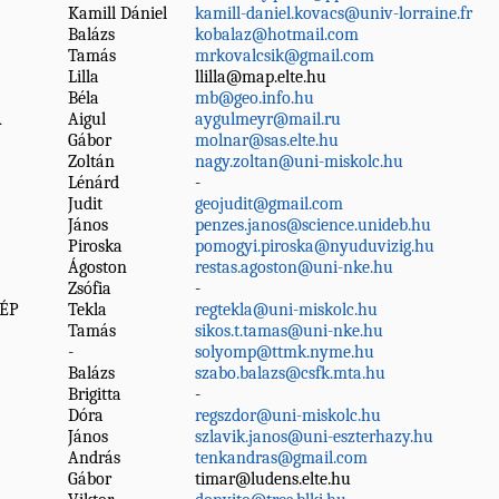
Kamill Dániel
kamill-daniel.kovacs@univ-lorraine.fr
Balázs
kobalaz@hotmail.com
Tamás
mrkovalcsik@gmail.com
Lilla
llilla@map.elte.hu
Béla
mb@geo.info.hu
A
Aigul
aygulmeyr@mail.ru
Gábor
molnar@sas.elte.hu
Zoltán
nagy.zoltan@uni-miskolc.hu
Lénárd
-
Judit
geojudit@gmail.com
János
penzes.janos@science.unideb.hu
Piroska
pomogyi.piroska@nyuduvizig.hu
Ágoston
restas.agoston@uni-nke.hu
Zsófia
-
ZÉP
Tekla
regtekla@uni-miskolc.hu
Tamás
sikos.t.tamas@uni-nke.hu
-
solyomp@ttmk.nyme.hu
Balázs
szabo.balazs@csfk.mta.hu
Brigitta
-
Dóra
regszdor@uni-miskolc.hu
János
szlavik.janos@uni-eszterhazy.hu
András
tenkandras@gmail.com
Gábor
timar@ludens.elte.hu