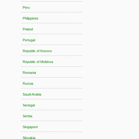
Peru
Philippines
Poland
Portugal
Republic of Kosovo
Republic of Moldova
Romania
Russia
Saudi Arabia
Senegal
Serbia
Singapore
Slovakia