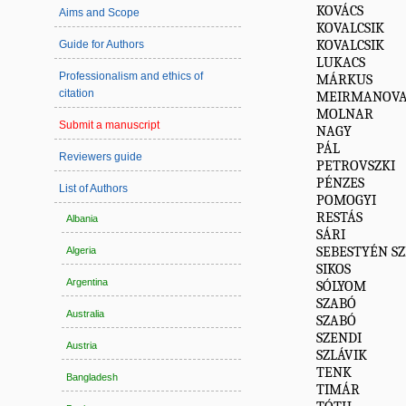
KOVÁCS
Aims and Scope
KOVALCSIK
KOVALCSIK
Guide for Authors
LUKACS
Professionalism and ethics of
MÁRKUS
citation
MEIRMANOV
MOLNAR
Submit a manuscript
NAGY
PÁL
Reviewers guide
PETROVSZKI
PÉNZES
List of Authors
POMOGYI
RESTÁS
Albania
SÁRI
SEBESTYÉN S
Algeria
SIKOS
Argentina
SÓLYOM
SZABÓ
Australia
SZABÓ
SZENDI
Austria
SZLÁVIK
TENK
Bangladesh
TIMÁR