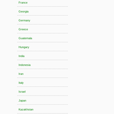
France
Georgia
Germany
Greece
Guatemala
Hungary
India
Indonesia
Iran
Italy
Israel
Japan
Kazakhstan