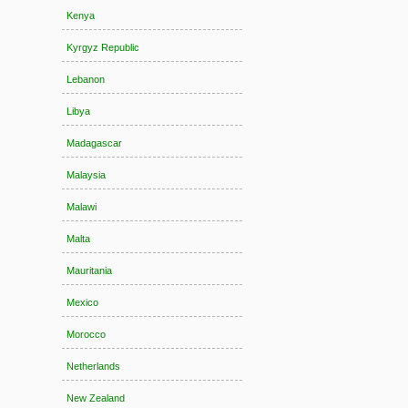
Kenya
Kyrgyz Republic
Lebanon
Libya
Madagascar
Malaysia
Malawi
Malta
Mauritania
Mexico
Morocco
Netherlands
New Zealand