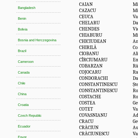
CAIAN
Mi
Bangladesh
CAZACU
Mi
CEUCA
Va
Benin
CHELARU
Da
CHENDES
Vi
Bolivia
CHIABURU
Mi
Bosnia and Herczegovina
CHICIUDEAN
An
CHIRILĂ
Co
Brazil
CIOBANU
Al
CÎRCIUMARU
Em
Cameroon
COBARZAN
Ră
COJOCARU
Ra
Canada
CONDORACHI
Da
Chile
CONSTANTINESCU
Șt
CONSTANTINESCU
Ro
China
COSTACHE
Ro
COSTEA
Ge
Croatia
COTET
Va
COVASNIANU
Ad
Czech Republic
CRACU
Ge
Ecuador
CRĂCIUN
Au
CRĂCIUNESCU
Va
Egypt