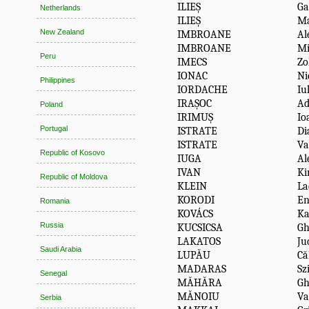
ILIEȘ
Ga
Netherlands
ILIEȘ
Ma
New Zealand
IMBROANE
Al
IMBROANE
Mi
Peru
IMECS
Zo
IONAC
Ni
Philippines
IORDACHE
Iu
IRAȘOC
Ad
Poland
IRIMUȘ
Io
Portugal
ISTRATE
Di
ISTRATE
Va
Republic of Kosovo
IUGA
Al
IVAN
Ki
Republic of Moldova
KLEIN
La
KORODI
En
Romania
KOVÁCS
Ka
Russia
KUCSICSA
Gh
LAKATOS
Ju
Saudi Arabia
LUPĂU
Că
MADARAS
Sz
Senegal
MĂHĂRA
Gh
MĂNOIU
Va
Serbia