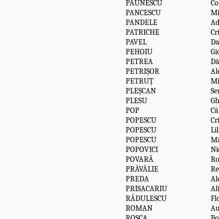
PĂUNESCU
Co
PANCESCU
Mi
PANDELE
A
PATRICHE
Cr
PAVEL
D
PEHOIU
Gi
PETREA
Dă
PETRIȘOR
Al
PETRUȚ
Mi
PLEȘCAN
Se
PLESU
Gh
POP
Că
POPESCU
Cr
POPESCU
Li
POPESCU
Ma
POPOVICI
Ni
POVARĂ
Ro
PRĂVĂLIE
R
PREDA
Al
PRISACARIU
Al
RĂDULESCU
Fl
ROMAN
Au
ROSCA
Bo