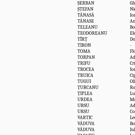
ȘERBAN
Gh
ȘTEFAN
Ni
TĂNASĂ
Io
TĂNASE
A
TELEANU
Bo
TEODOREANU
El
TÎRȚ
Do
TIRON
-
TOMA
Fl
TORPAN
Ad
TRIFU
Cr
TROCEA
Io
TRUICA
Ci
TUGUI
Ol
ȚURCANU
Ro
ȚIPLEA
Lu
URDEA
Ma
URSU
Ad
URSU
Co
VARTIC
Le
VĂDUVA
Bo
VĂDUVA
Iu