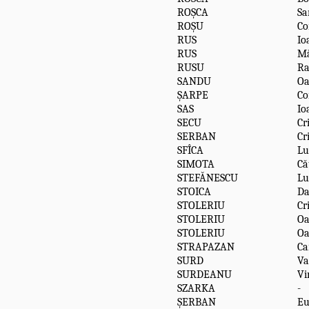
ROȘCA
Sa
ROȘU
Co
RUS
Io
RUS
Mă
RUSU
Ra
SANDU
O
ȘARPE
Co
SAS
Io
SECU
Cr
SERBAN
Cr
SFÎCA
Lu
SIMOTA
Că
STEFĂNESCU
Lu
STOICA
D
STOLERIU
Cr
STOLERIU
O
STOLERIU
Oa
STRAPAZAN
Ca
SURD
Va
SURDEANU
Vi
SZARKA
-
ȘERBAN
Eu