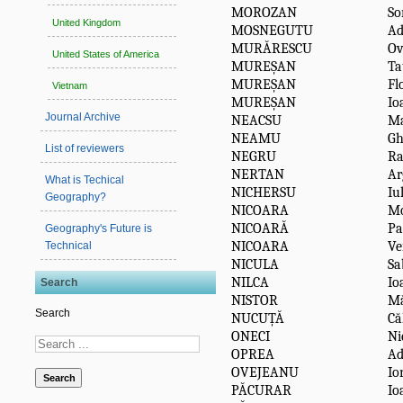
MOROZAN
So
United Kingdom
MOSNEGUTU
Ad
MURĂRESCU
Ov
United States of America
MUREȘAN
Ta
MUREȘAN
Fl
Vietnam
MUREȘAN
Io
Journal Archive
NEACSU
Ma
NEAMU
Gh
List of reviewers
NEGRU
R
NERTAN
Ar
What is Techical
NICHERSU
Iu
Geography?
NICOARA
Mo
NICOARĂ
Pa
Geography's Future is
NICOARA
Ve
Technical
NICULA
Sa
NILCA
Io
Search
NISTOR
Mă
Search
NUCUȚĂ
Că
ONECI
Ni
OPREA
Ad
OVEJEANU
Io
Search
PĂCURAR
Io