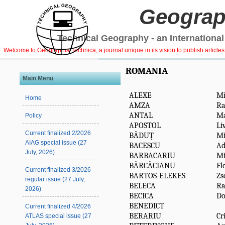
Geograp
Technical Geography - an International
Welcome to Geographia Technica, a journal unique in its vision to publish article
ROMANIA
Main Menu
ALEXE
Mi
Home
AMZA
R
ANTAL
Ma
Policy
APOSTOL
Li
Current finalized 2/2026
BĂDUȚ
Mi
AIAG special issue (27
BACESCU
Ad
July, 2026)
BARBACARIU
Mi
BĂRCĂCIANU
Fl
Current finalized 3/2026
BARTOS-ELEKES
Zs
regular issue (27 July,
BELECA
R
2026)
BECICA
Do
BENEDICT
Current finalized 4/2026
BERARIU
Cr
ATLAS special issue (27