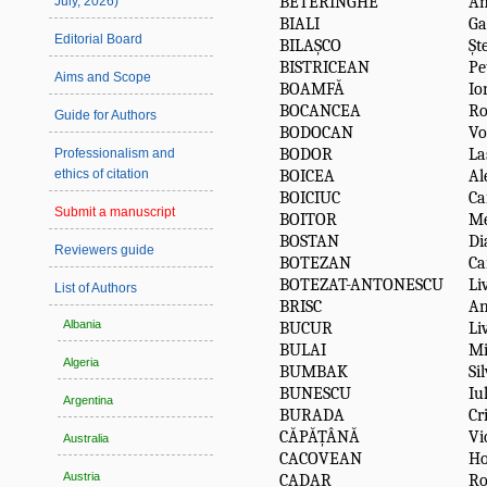
BETERINGHE
An
July, 2026)
BIALI
Ga
Editorial Board
BILAȘCO
Șt
BISTRICEAN
Pe
Aims and Scope
BOAMFĂ
Io
BOCANCEA
Ro
Guide for Authors
BODOCAN
Vo
BODOR
La
Professionalism and
BOICEA
Al
ethics of citation
BOICIUC
Ca
Submit a manuscript
BOITOR
Me
BOSTAN
Di
Reviewers guide
BOTEZAN
Ca
BOTEZAT-ANTONESCU
Li
List of Authors
BRISC
An
Albania
BUCUR
Li
BULAI
Mi
Algeria
BUMBAK
Si
BUNESCU
Iu
Argentina
BURADA
Cr
CĂPĂȚÂNĂ
Vi
Australia
CACOVEAN
Ho
Austria
CADAR
Ro