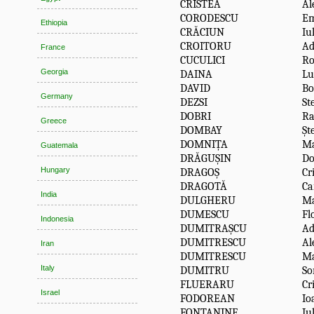
CRISTEA
Al
CORODESCU
E
Ethiopia
CRĂCIUN
Iu
CROITORU
Ad
France
CUCULICI
Ro
Georgia
DAINA
Lu
DAVID
Bo
Germany
DEZSI
St
DOBRI
Ra
Greece
DOMBAY
Șt
DOMNIȚA
Ma
Guatemala
DRĂGUŞIN
Do
Hungary
DRAGOȘ
Cr
DRAGOTĂ
Ca
India
DULGHERU
Ma
DUMESCU
Fl
Indonesia
DUMITRAȘCU
Ad
DUMITRESCU
Al
Iran
DUMITRESCU
M
Italy
DUMITRU
So
FLUERARU
Cr
Israel
FODOREAN
Io
FONTANINE
Iu