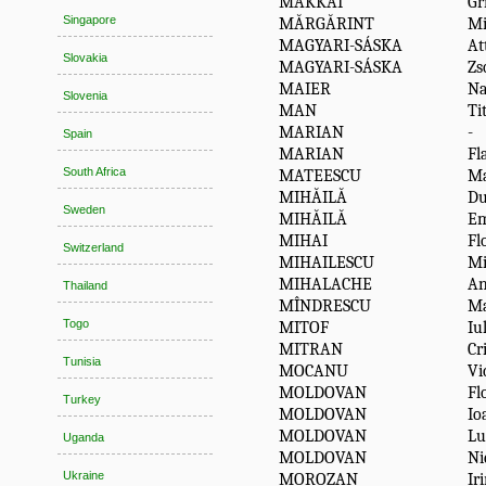
MAKKAI
Gr
Singapore
MĂRGĂRINT
Mi
MAGYARI-SÁSKA
At
Slovakia
MAGYARI-SÁSKA
Zs
MAIER
Na
Slovenia
MAN
Ti
MARIAN
-
Spain
MARIAN
Fl
South Africa
MATEESCU
Ma
MIHĂILĂ
Du
Sweden
MIHĂILĂ
Em
MIHAI
Fl
Switzerland
MIHAILESCU
Mi
MIHALACHE
An
Thailand
MÎNDRESCU
Ma
Togo
MITOF
Iu
MITRAN
Cr
Tunisia
MOCANU
Vi
MOLDOVAN
Fl
Turkey
MOLDOVAN
Io
MOLDOVAN
Lu
Uganda
MOLDOVAN
Ni
Ukraine
MOROZAN
Ir