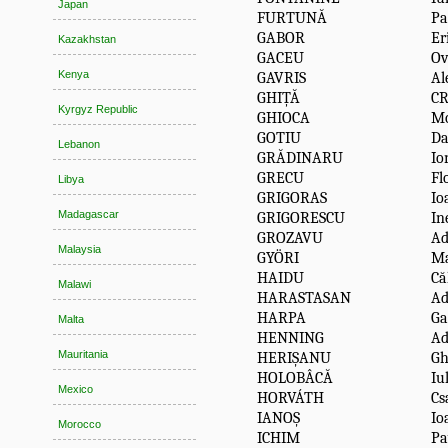
Japan
FURTUNĂ
Pa
GABOR
Er
Kazakhstan
GACEU
Ov
Kenya
GAVRIS
Al
GHIȚĂ
CR
Kyrgyz Republic
GHIOCA
Mo
GOTIU
D
Lebanon
GRĂDINARU
Io
GRECU
Fl
Libya
GRIGORAS
Io
Madagascar
GRIGORESCU
In
GROZAVU
Ad
Malaysia
GYÖRI
Ma
HAIDU
Că
Malawi
HARASTASAN
Ad
HARPA
Ga
Malta
HENNING
Ad
Mauritania
HERIȘANU
Gh
HOLOBÂCĂ
Iu
Mexico
HORVÁTH
Cs
IANOȘ
Io
Morocco
ICHIM
Pa