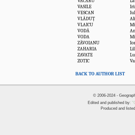
VACARU
La
VASILE
Ir
VESCAN
Iu
VLĂDUȚ
Al
VLAICU
Mi
VODĂ
An
VODA
Mi
ZĂVOIANU
Io
ZAHARIA
Li
ZAVATE
Lu
ZOTIC
Va
BACK TO AUTHOR LIST
© 2006-2024 - Geogra
Edited and published by:
"
Produced and liste